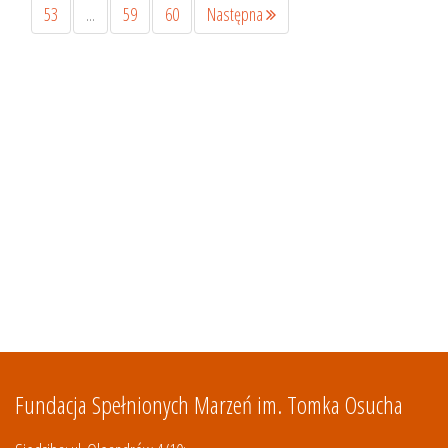
53
...
59
60
Następna
Fundacja Spełnionych Marzeń im. Tomka Osucha