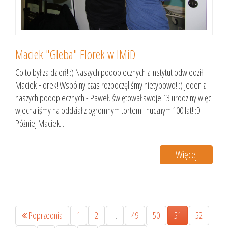
Maciek "Gleba" Florek w IMiD
Co to był za dzień! :) Naszych podopiecznych z Instytut odwiedził
Maciek Florek! Wspólny czas rozpoczęliśmy nietypowo! :) Jeden z
naszych podopiecznych - Paweł, świętował swoje 13 urodziny więc
wjechaliśmy na oddział z ogromnym tortem i hucznym 100 lat! :D
Później Maciek...
Więcej
Poprzednia
1
2
...
49
50
51
52