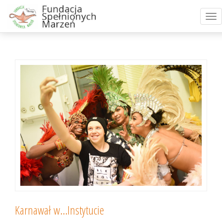
Tog
nav
Karnawał w...Instytucie