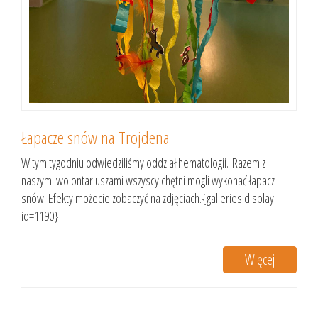
Łapacze snów na Trojdena
W tym tygodniu odwiedziliśmy oddział hematologii. Razem z
naszymi wolontariuszami wszyscy chętni mogli wykonać łapacz
snów. Efekty możecie zobaczyć na zdjęciach.{galleries:display
id=1190}
Więcej