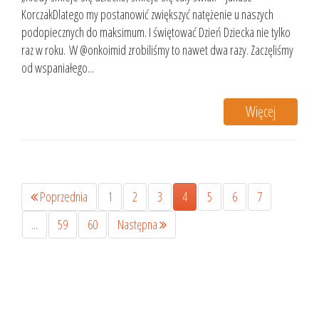
KorczakDlatego my postanowić zwiększyć natężenie u naszych
podopiecznych do maksimum. I świętować Dzień Dziecka nie tylko
raz w roku. W @onkoimid zrobiliśmy to nawet dwa razy. Zaczęliśmy
od wspaniałego...
Więcej
Poprzednia
1
2
3
4
5
6
7
...
59
60
Następna