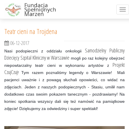
Tog
nav
Teatr cieni na Trojdena
06-12-2017
Samodzielny Publiczny
Nasi podopieczni z oddziału onkologii
Dziecięcy Szpital Kliniczny w Warszawie
mogli po raz kolejny obejrzeć
Projekt
niepowtarzalny teatr cieni w wykonaniu artystów z
CzujCzuj
!
Tym razem poznaliśmy legendy o Warszawie!
Mali
pacjenci uważnie i z powagą słuchali opowieści, co widać na
zdjęciach.
Jeden z naszych podopiecznych - Stasiu, umilił nam
dodatkowo czas swoim pokazem tanecznym - pozdrawiamy!
Na
koniec spotkania wszyscy dali się też namówić na pamiątkowe
zdjęcie!
Dziękujemy za odwiedziny i super spektakl!