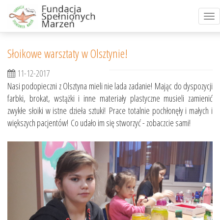
Tog
nav
Słoikowe warsztaty w Olsztynie!
11-12-2017
Nasi podopieczni z Olsztyna mieli nie lada zadanie! Mając do dyspozycji
farbki, brokat, wstążki i inne materiały plastyczne musieli zamienić
zwykłe słoiki w istne dzieła sztuki! Prace totalnie pochłonęły i małych i
większych pacjentów! Co udało im się stworzyć - zobaczcie sami!