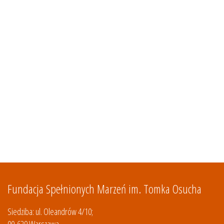
Fundacja Spełnionych Marzeń im. Tomka Osucha
Siedziba: ul. Oleandrów 4/10;