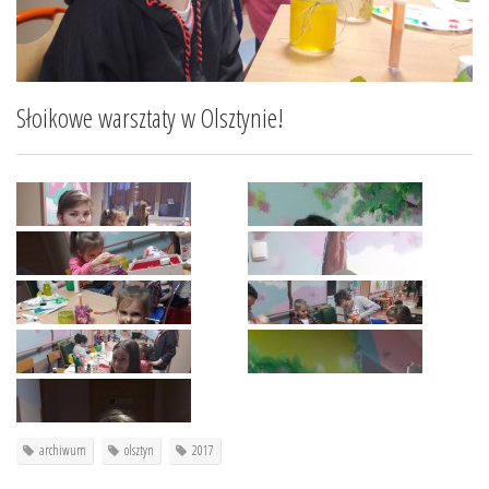
Słoikowe warsztaty w Olsztynie!
archiwum
olsztyn
2017